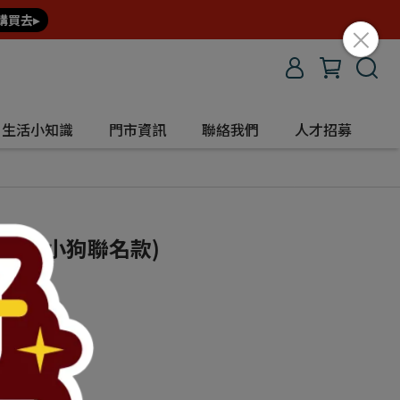
購買去▸
生活小知識
門市資訊
聯絡我們
人才招募
(線條小狗聯名款)