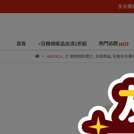
多友醬
熱門話題
首頁
⚡日韓絕版品出清1折起
HOT
40103Za
,
⏰ 限時超低價⏰
,
全部商品
,
彩妝水水專區