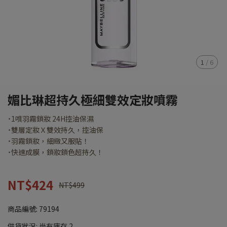
1
/
6
媚比琳超持久極細雙效定妝噴霧
˙1噴羽霧鎖妝 24H控油保濕
˙雙層定妝Ｘ雙效持久，控油保
˙羽霧鎖妝，細緻又服貼！
˙快速成膜，鎖妝鎖色超持久！
NT$424
NT$499
商品編號:
79194
供貨狀況:
尚有庫存 2