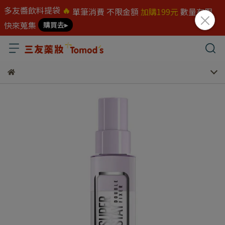
多友醬飲料提袋
🔥
單筆消費 不限金額
加購199元
數量有限
快來蒐集
購買去▸