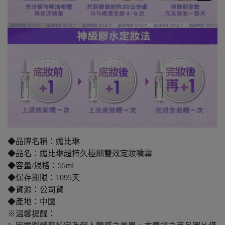
◆品牌名稱：媚比琳
◆品名：媚比琳超持久極細雙效定妝噴霧
◆容量/規格：55ml
◆保存期限：1095天
◆貨源：公司貨
◆產地：中國
※溫馨提醒：