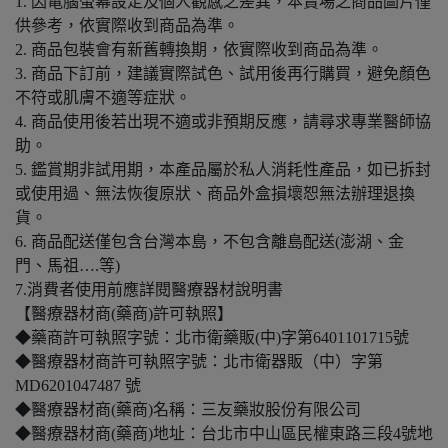
1. 因電腦螢幕設定及個人觀感之差異，本賣場之商品圖片僅
供參考，依實際收到商品為準。
2. 商品包裝會有新舊轉換期，依實際收到商品為準。
3. 商品下訂前，建議實際試色、試用後再行購買，避免顏色
不符或肌膚不適等症狀。
4. 商品使用後若出現不適或非預期反應，請尋求專業醫師協
助。
5. 鑑賞期非試用期，本產品屬於私人消耗性產品，如已拆封
或使用過、無法恢復原狀、商品外盒損壞恕無法辦理退換
貨。
6. 商品配送僅包含台灣本島，不包含離島配送(澎湖、金
門、馬祖….等)
7.消費者使用前應詳閱醫療器材說明書
【醫療器材商(藥商)許可執照】
◆藥商許可執照字號：北市衛藥販(中)字第6401101715號
◆醫療器材商許可執照字號：北市衛器販（中）字第
MD6201047487 號
◆醫療器材商(藥商)名稱：三友藥妝股份有限公司
◆醫療器材商(藥商)地址：台北市中山區民權東路三段4號地