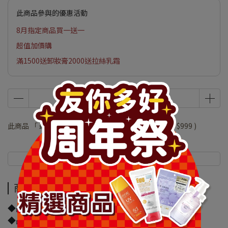
此商品參與的優惠活動
8月指定商品買一送一
超值加價購
滿1500送卸妝膏2000送拉絲乳霜
此商品 「 最高 」可以折抵紅利
199800
點 (約等於
NT$999
)
商品介紹
規格說明
商品介紹
◆品牌名稱：巴黎萊雅
◆品名：巴黎萊雅活力緊緻專研抗皺修護精華乳