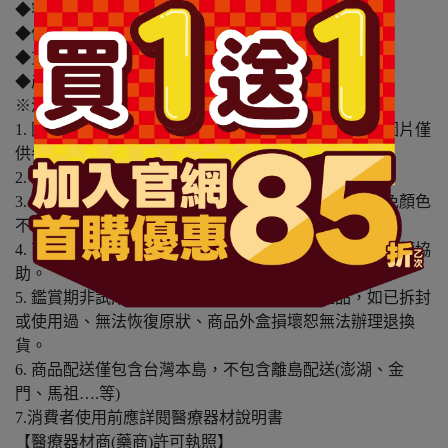
◆容量/規格：110ml
◆保存期限：1095天
◆貨源：公司貨
◆產地：中國
※溫馨提醒：
1. 因電腦螢幕設定及個人觀感之差異，本賣場之商品圖片僅
供參考，依實際收到商品為準。
2. 商品包裝會有新舊轉換期，依實際收到商品為準。
3. 商品下訂前，建議實際試色、試用後再行購買，避免顏色
不符或肌膚不適等症狀。
4. 商品使用後若出現不適或非預期反應，請尋求專業醫師協
助。
5. 鑑賞期非試用期，本產品屬於私人消耗性產品，如已拆封
或使用過、無法恢復原狀、商品外盒損壞恕無法辦理退換
貨。
6. 商品配送僅包含台灣本島，不包含離島配送(澎湖、金
門、馬祖….等)
7.消費者使用前應詳閱醫療器材說明書
【醫療器材商(藥商)許可執照】