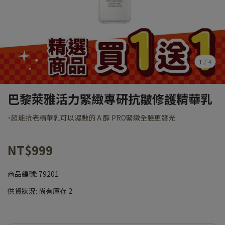
1
/
4
巴黎萊雅活力緊緻專研抗皺修護精華乳
˙超能抗老精華乳可以濕敷的 A 醇 PRO緊緻全臉更發光
NT$999
商品編號:
79201
供貨狀況:
尚有庫存 2