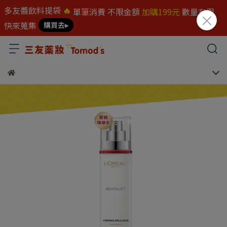
多友醬飲料提袋
🔥
單筆消費 不限金額
加購199元
數量有限
快來蒐集
購買去▸