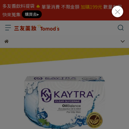
多友醬飲料提袋
🔥
單筆消費 不限金額
加購199元
數量有限
快來蒐集
購買去▸