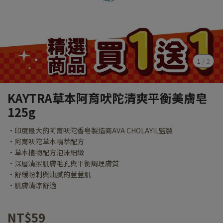
1
/
2
KAYTRA草本阿育吠陀清爽平衡美膚皂
125g
•印度最大的阿育吠陀香皂製造商AVA CHOLAYIL監製
•阿育吠陀草本精萃配方
•草本植物配方泡沫細緻
•深層清潔肌膚毛孔與平衡調理膚質
•舒緩粉刺與油膩的荳荳肌
•肌膚清涼舒適
NT$59