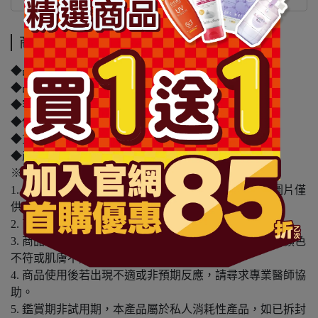
商品介紹
規格說明
商品介紹
◆品牌名稱：KAYTRA
◆品名：KAYTRA草本阿育吠陀清爽平衡美膚皂 125g
◆容量/規格：125g
◆保存期限：1095天
◆貨源：公司貨
◆產地：印度
※溫馨提醒：
1. 因電腦螢幕設定及個人觀感之差異，本賣場之商品圖片僅
供參考，依實際收到商品為準。
2. 商品包裝會有新舊轉換期，依實際收到商品為準。
3. 商品下訂前，建議實際試色、試用後再行購買，避免顏色
不符或肌膚不適等症狀。
4. 商品使用後若出現不適或非預期反應，請尋求專業醫師協
助。
5. 鑑賞期非試用期，本產品屬於私人消耗性產品，如已拆封