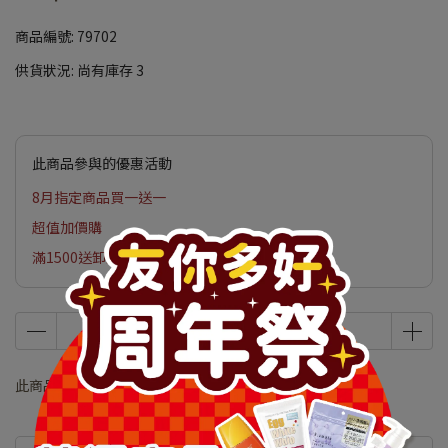
商品編號:
79702
供貨狀況:
尚有庫存 3
此商品參與的優惠活動
8月指定商品買一送一
超值加價購
滿1500送卸妝膏2000送拉絲乳霜
此商品 「 最高 」可以折抵紅利
11800
點 (約等於
NT$59
)