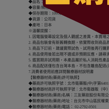
◆品名：聖茉雪 深層卸妝凝露-綠茶香400ml
◆容量/規格：400ml
◆保存期限：1095天
◆貨源：公司貨
◆產地：日本
※溫馨提醒：
1. 因電腦螢幕設定及個人觀感之差異，本賣
2. 商品包裝會有新舊轉換期，依實際收到商品
3. 商品下訂前，建議實際試色、試用後再行
4. 商品使用後若出現不適或非預期反應，請尋
5. 鑑賞期非試用期，本產品屬於私人消耗性
6. 商品配送僅包含台灣本島，不包含離島配送(
7.消費者使用前應詳閱醫療器材說明書
【醫療器材商(藥商)許可執照】
◆藥商許可執照字號：北市衛藥販(中)字第640110
◆醫療器材商許可執照字號：北市衛器販（中）字第 M
◆醫療器材商(藥商)名稱：三友藥妝股份有限公
◆醫療器材商(藥商)地址：台北市中山區民權東
◆醫療器材商(藥商)電話： 02-2792-0501