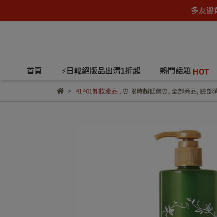
多友醬
熱門話題
首頁
⚡日韓絕版品出清1折起
HOT
41401卸妝產品
,
⏰ 限時超低價⏰
,
全部商品
,
臉部