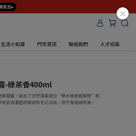
購買去▸
生活小知識
門市資訊
聯絡我們
人才招募
-綠茶香400ml
茶素深層洗卸凝露，結合了天然清潔成分“桐木樹皮提取物”和
柔地去除濃密的妝容和毛孔污垢，而不會造成刺激。