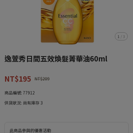
1
/
3
逸萱秀日間五效煥髮菁華油60ml
NT$195
NT$209
商品編號:
77912
供貨狀況:
尚有庫存 3
此商品參與的優惠活動