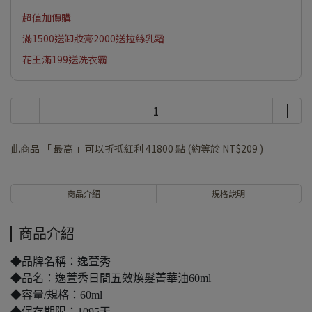
超值加價購
滿1500送卸妝膏2000送拉絲乳霜
花王滿199送洗衣霸
此商品 「 最高 」可以折抵紅利
41800
點 (約等於
NT$209
)
商品介紹
規格說明
商品介紹
◆品牌名稱：逸萱秀
◆品名：逸萱秀日間五效煥髮菁華油60ml
◆容量/規格：60ml
◆保存期限：1095天