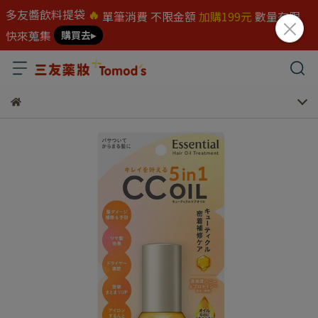
多友醬飲料提袋
🔥
單筆消費 不限金額
加購199元
數量有限
快來蒐集
購買去▸