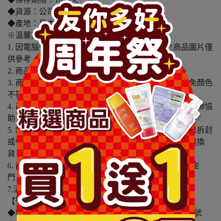
◆貨源：公司貨
◆產地：日本
※溫馨提醒：
1. 因電腦螢幕設定及個人觀感之差異，本賣場之商品圖片僅
供參考，依實際收到商品為準。
2. 商品包裝會有新舊轉換期，依實際收到商品為準。
3. 商品下訂前，建議實際試色、試用後再行購買，避免顏色
不符或肌膚不適等症狀。
4. 商品使用後若出現不適或非預期反應，請尋求專業醫師協
助。
5. 鑑賞期非試用期，本產品屬於私人消耗性產品，如已拆封
或使用過、無法恢復原狀、商品外盒損壞恕無法辦理退換
貨。
6. 商品配送僅包含台灣本島，不包含離島配送(澎湖、金
門、馬祖….等)
7.消費者使用前應詳閱醫療器材說明書
【醫療器材商(藥商)許可執照】
◆藥商許可執照字號：北市衛藥販(中)字第6401101715號