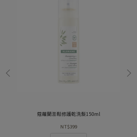
麝香
蔻蘿蘭澎鬆修護乾洗髮150ml
NT$399